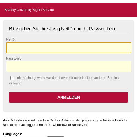
Bradley University Signin Service
Bitte geben Sie Ihre Jasig NetID und Ihr Passwort ein.
N
etID:
P
asswort:
Ich möchte ge
w
arnt werden, bevor ich mich in einen anderen Bereich
einlogge.
Aus Sicherheitsgründen sollten Sie bei Verlassen der passwortgeschützten Bereiche
sich explizit ausloggen und Ihren Webbrowser schließen!
Languages: