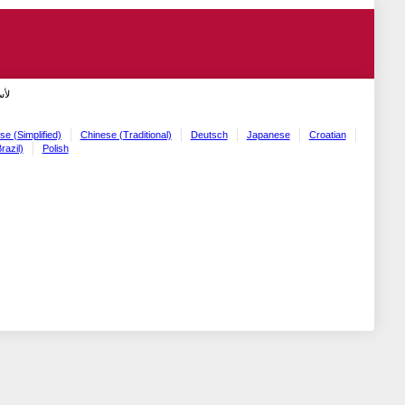
لأ!
se (Simplified)
Chinese (Traditional)
Deutsch
Japanese
Croatian
razil)
Polish