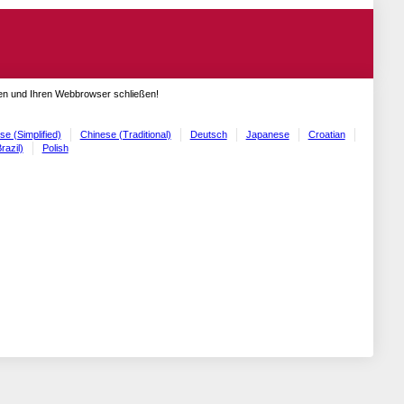
gen und Ihren Webbrowser schließen!
se (Simplified)
Chinese (Traditional)
Deutsch
Japanese
Croatian
razil)
Polish