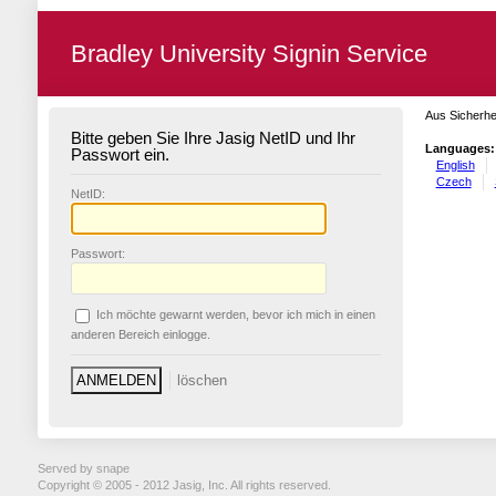
Bradley University Signin Service
Aus Sicherhe
Bitte geben Sie Ihre Jasig NetID und Ihr
Languages:
Passwort ein.
English
Czech
N
etID:
P
asswort:
Ich möchte ge
w
arnt werden, bevor ich mich in einen
anderen Bereich einlogge.
Served by snape
Copyright © 2005 - 2012 Jasig, Inc. All rights reserved.