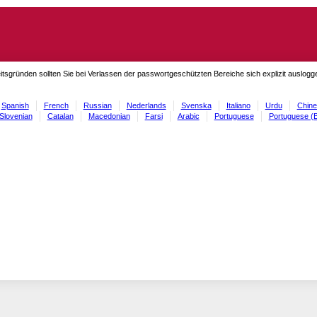
itsgründen sollten Sie bei Verlassen der passwortgeschützten Bereiche sich explizit auslog
Spanish
French
Russian
Nederlands
Svenska
Italiano
Urdu
Chine
Slovenian
Catalan
Macedonian
Farsi
Arabic
Portuguese
Portuguese (B