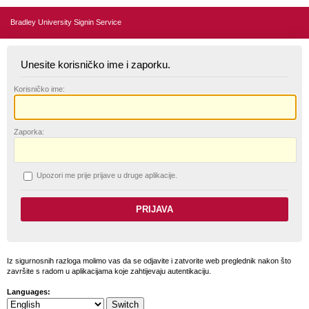
Bradley University Signin Service
Unesite korisničko ime i zaporku.
K
orisničko ime:
Z
aporka:
U
pozori me prije prijave u druge aplikacije.
Iz sigurnosnih razloga molimo vas da se odjavite i zatvorite web preglednik nakon što
završite s radom u aplikacijama koje zahtijevaju autentikaciju.
Languages: