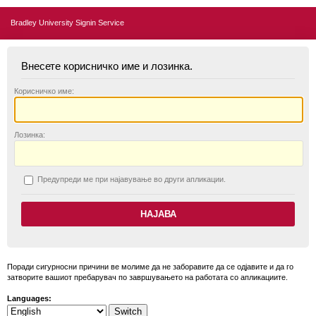
Bradley University Signin Service
Внесете корисничко име и лозинка.
К
орисничко име:
Л
озинка:
П
редупреди ме при најавување во други апликации.
Поради сигурносни причини ве молиме да не заборавите да се одјавите и да го
затворите вашиот пребарувач по завршувањето на работата со апликациите.
Languages: