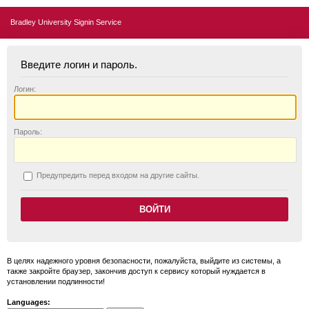
Bradley University Signin Service
Введите логин и пароль.
Логин:
П
ароль:
П
редупредить перед входом на другие сайты.
В целях надежного уровня безопасности, пожалуйста, выйдите из системы, а
также закройте браузер, закончив доступ к сервису который нуждается в
установлении подлинности!
Languages: