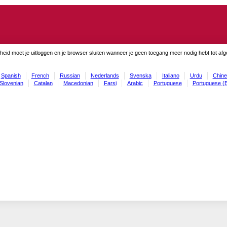
gheid moet je uitloggen en je browser sluiten wanneer je geen toegang meer nodig hebt tot af
Spanish
French
Russian
Nederlands
Svenska
Italiano
Urdu
Chine
Slovenian
Catalan
Macedonian
Farsi
Arabic
Portuguese
Portuguese (B