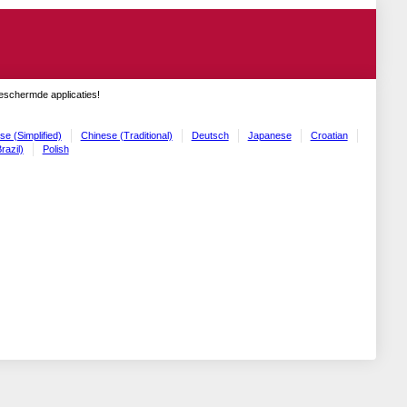
geschermde applicaties!
se (Simplified)
Chinese (Traditional)
Deutsch
Japanese
Croatian
razil)
Polish