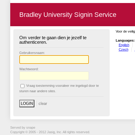
Bradley University Signin Service
Voor de veili
Om verder te gaan dien je jezelf te
Languages:
authenticeren.
English
Czech
G
ebruikersnaam:
W
achtwoord:
V
raag toestemming vooraleer me ingelogd door te
sturen naar andere sites.
Served by snape
Copyright © 2005 - 2012 Jasig, Inc. All rights reserved.