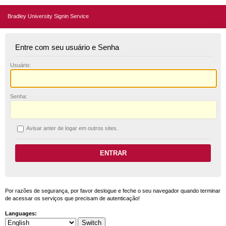
Bradley University Signin Service
Entre com seu usuário e Senha
U
suário:
S
enha:
A
visar anter de logar em outros sites.
Por razões de segurança, por favor deslogue e feche o seu navegador quando terminar
de acessar os serviços que precisam de autenticação!
Languages: