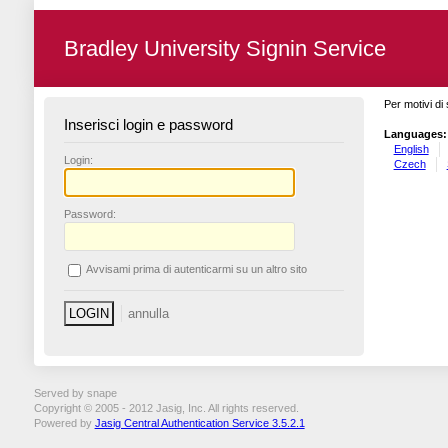
Bradley University Signin Service
Per motivi di 
Inserisci login e password
Languages:
English
L
ogin:
Czech
P
assword:
A
vvisami prima di autenticarmi su un altro sito
Served by snape
Copyright © 2005 - 2012 Jasig, Inc. All rights reserved.
Powered by
Jasig Central Authentication Service 3.5.2.1