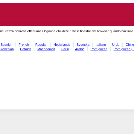
sicurezza dovresti effettuare il logout e chiudere tutte le finestre del browser quando hai finit
Spanish
French
Russian
Nederlands
Svenska
Italiano
Urdu
Chine
Slovenian
Catalan
Macedonian
Farsi
Arabic
Portuguese
Portuguese (B