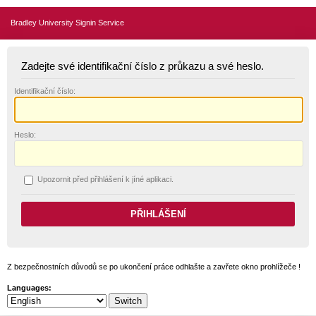
Bradley University Signin Service
Zadejte své identifikační číslo z průkazu a své heslo.
I
dentifikační číslo:
H
eslo:
U
pozornit před přihlášení k jíné aplikaci.
Z bezpečnostních důvodů se po ukončení práce odhlašte a zavřete okno prohlížeče !
Languages: