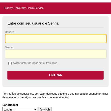
Bradley University Signin Service
Entre com seu usuário e Senha
U
suário:
S
enha:
A
visar anter de logar em outros sites.
Por razões de segurança, por favor deslogue e feche o seu navegador quando terminar
de acessar os serviços que precisam de autenticação!
Languages: