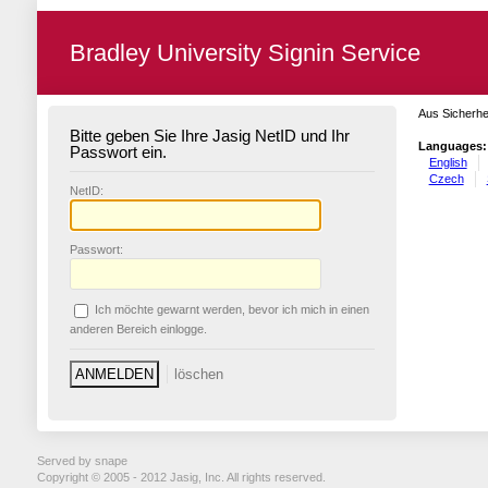
Bradley University Signin Service
Aus Sicherhe
Bitte geben Sie Ihre Jasig NetID und Ihr
Languages:
Passwort ein.
English
Czech
N
etID:
P
asswort:
Ich möchte ge
w
arnt werden, bevor ich mich in einen
anderen Bereich einlogge.
Served by snape
Copyright © 2005 - 2012 Jasig, Inc. All rights reserved.