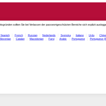
itsgründen sollten Sie bei Verlassen der passwortgeschützten Bereiche sich explizit auslog
Spanish
French
Russian
Nederlands
Svenska
Italiano
Urdu
Chine
Slovenian
Catalan
Macedonian
Farsi
Arabic
Portuguese
Portuguese (B