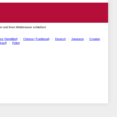
gen und Ihren Webbrowser schließen!
se (Simplified)
Chinese (Traditional)
Deutsch
Japanese
Croatian
razil)
Polish