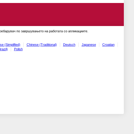
пребарувач по завршувањето на работата со апликациите.
se (Simplified)
Chinese (Traditional)
Deutsch
Japanese
Croatian
razil)
Polish