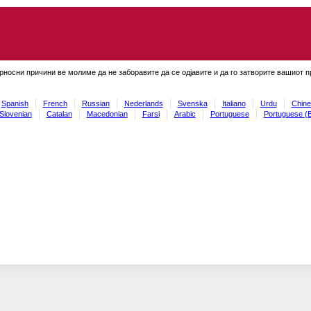
рносни причини ве молиме да не заборавите да се одјавите и да го затворите вашиот 
Spanish
French
Russian
Nederlands
Svenska
Italiano
Urdu
Chine
Slovenian
Catalan
Macedonian
Farsi
Arabic
Portuguese
Portuguese (B