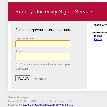
Bradley University Signin Service
Поради сигу
Внесете корисничко име и лозинка.
Languages:
English
К
орисничко име:
Czech
Л
озинка:
П
редупреди ме при најавување во други
апликации.
Served by snape
Copyright © 2005 - 2012 Jasig, Inc. All rights reserved.
Powered by
Jasig Central Authentication Service 3.5.2.1