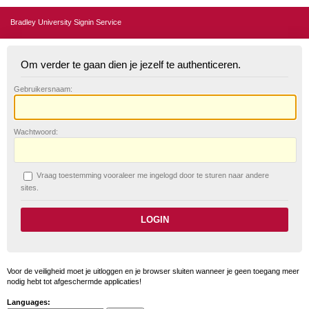
Bradley University Signin Service
Om verder te gaan dien je jezelf te authenticeren.
G
ebruikersnaam:
W
achtwoord:
V
raag toestemming vooraleer me ingelogd door te sturen naar andere
sites.
Voor de veiligheid moet je uitloggen en je browser sluiten wanneer je geen toegang meer
nodig hebt tot afgeschermde applicaties!
Languages: