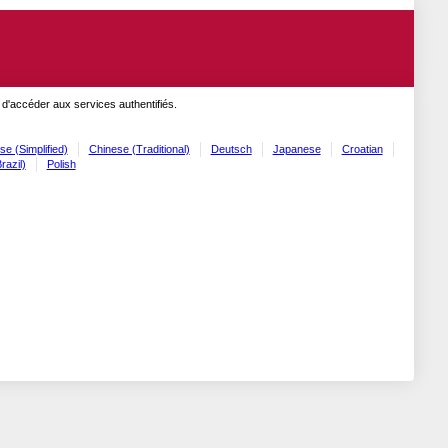
 d'accéder aux services authentifiés.
se (Simplified)
Chinese (Traditional)
Deutsch
Japanese
Croatian
razil)
Polish