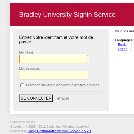
Bradley University Signin Service
Pour des rais
Entrez votre identifiant et votre mot de
Languages:
passe.
English
Czech
I
dentifiant:
M
ot de passe:
P
révenez-moi avant d'accéder à d'autres services.
Served by snape
Copyright © 2005 - 2012 Jasig, Inc. All rights reserved.
Powered by
Jasig Central Authentication Service 3.5.2.1