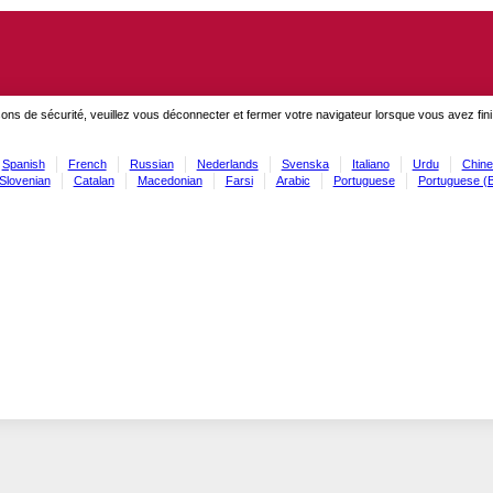
ons de sécurité, veuillez vous déconnecter et fermer votre navigateur lorsque vous avez fini
Spanish
French
Russian
Nederlands
Svenska
Italiano
Urdu
Chine
Slovenian
Catalan
Macedonian
Farsi
Arabic
Portuguese
Portuguese (B