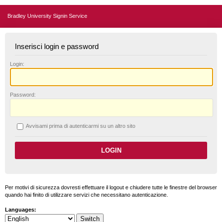
Bradley University Signin Service
Inserisci login e password
L
ogin:
P
assword:
A
vvisami prima di autenticarmi su un altro sito
Per motivi di sicurezza dovresti effettuare il logout e chiudere tutte le finestre del browser
quando hai finito di utilizzare servizi che necessitano autenticazione.
Languages: