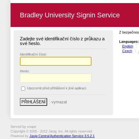
Bradley University Signin Service
Z bezpečnost
Zadejte své identifikační číslo z průkazu a
Languages:
své heslo.
English
Czech
I
dentifikační číslo:
H
eslo:
U
pozornit před přihlášení k jíné aplikaci.
Served by snape
Copyright © 2005 - 2012 Jasig, Inc. All rights reserved.
Powered by
Jasig Central Authentication Service 3.5.2.1