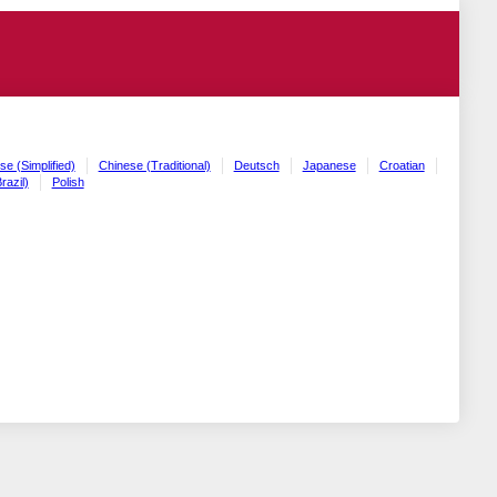
se (Simplified)
Chinese (Traditional)
Deutsch
Japanese
Croatian
razil)
Polish