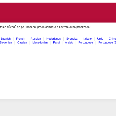
ních důvodů se po ukončení práce odhlašte a zavřete okno prohlížeče !
Spanish
French
Russian
Nederlands
Svenska
Italiano
Urdu
Chine
Slovenian
Catalan
Macedonian
Farsi
Arabic
Portuguese
Portuguese (B