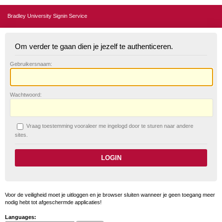
Bradley University Signin Service
Om verder te gaan dien je jezelf te authenticeren.
G
ebruikersnaam:
W
achtwoord:
V
raag toestemming vooraleer me ingelogd door te sturen naar andere
sites.
Voor de veiligheid moet je uitloggen en je browser sluiten wanneer je geen toegang meer
nodig hebt tot afgeschermde applicaties!
Languages: