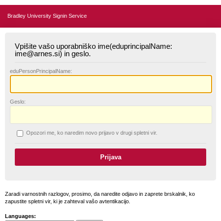
Bradley University Signin Service
Vpišite vašo uporabniško ime(eduprincipalName:
ime@arnes.si) in geslo.
edu
PersonPrincipalName:
G
eslo:
O
pozori me, ko naredim novo prijavo v drugi spletni vir.
Zaradi varnostnih razlogov, prosimo, da naredite odjavo in zaprete brskalnik, ko
zapustite spletni vir, ki je zahteval vašo avtentikacijo.
Languages: