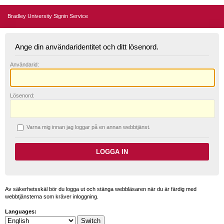
Bradley University Signin Service
Ange din användaridentitet och ditt lösenord.
A
nvändarid:
L
ösenord:
V
arna mig innan jag loggar på en annan webbtjänst.
Av säkerhetsskäl bör du logga ut och stänga webbläsaren när du är färdig med
webbtjänsterna som kräver inloggning.
Languages: