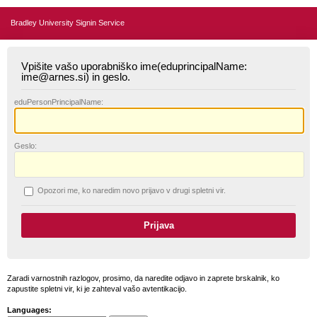
Bradley University Signin Service
Vpišite vašo uporabniško ime(eduprincipalName:
ime@arnes.si) in geslo.
edu
PersonPrincipalName:
G
eslo:
O
pozori me, ko naredim novo prijavo v drugi spletni vir.
Zaradi varnostnih razlogov, prosimo, da naredite odjavo in zaprete brskalnik, ko
zapustite spletni vir, ki je zahteval vašo avtentikacijo.
Languages: