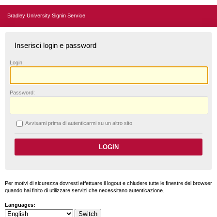
Bradley University Signin Service
Inserisci login e password
L
ogin:
P
assword:
A
vvisami prima di autenticarmi su un altro sito
Per motivi di sicurezza dovresti effettuare il logout e chiudere tutte le finestre del browser
quando hai finito di utilizzare servizi che necessitano autenticazione.
Languages: