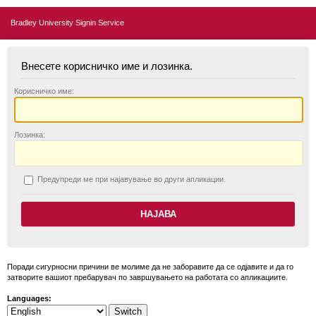
Bradley University Signin Service
Внесете корисничко име и лозинка.
К
орисничко име:
Л
озинка:
П
редупреди ме при најавување во други апликации.
Поради сигурносни причини ве молиме да не заборавите да се одјавите и да го
затворите вашиот пребарувач по завршувањето на работата со апликациите.
Languages: