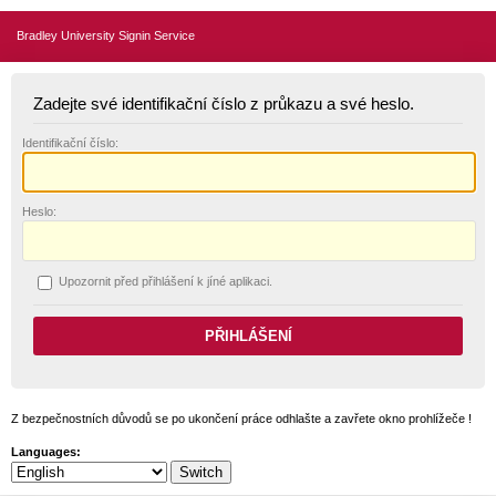
Bradley University Signin Service
Zadejte své identifikační číslo z průkazu a své heslo.
I
dentifikační číslo:
H
eslo:
U
pozornit před přihlášení k jíné aplikaci.
Z bezpečnostních důvodů se po ukončení práce odhlašte a zavřete okno prohlížeče !
Languages: