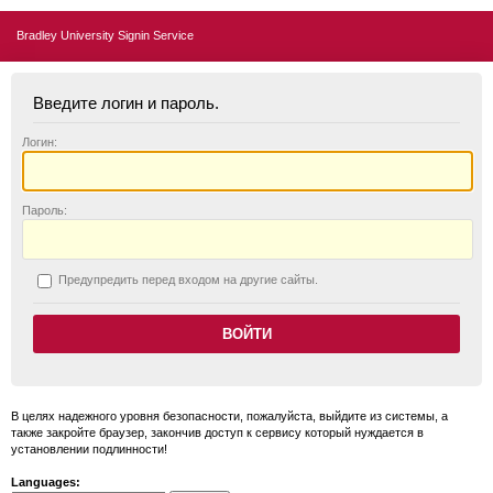
Bradley University Signin Service
Введите логин и пароль.
Логин:
П
ароль:
П
редупредить перед входом на другие сайты.
В целях надежного уровня безопасности, пожалуйста, выйдите из системы, а
также закройте браузер, закончив доступ к сервису который нуждается в
установлении подлинности!
Languages: