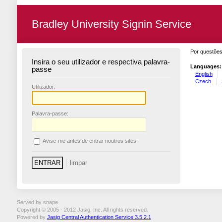
Bradley University Signin Service
Por questões
Insira o seu utilizador e respectiva palavra-
Languages:
passe
English
Czech
U
tilizador:
P
alavra-passe:
A
vise-me antes de entrar noutros sites.
Served by snape
Copyright © 2005 - 2012 Jasig, Inc. All rights reserved.
Powered by
Jasig Central Authentication Service 3.5.2.1