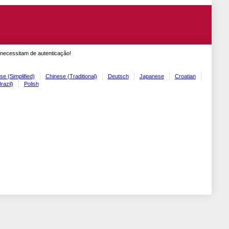
 necessitam de autenticação!
se (Simplified)
Chinese (Traditional)
Deutsch
Japanese
Croatian
razil)
Polish