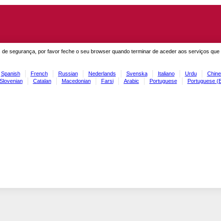
 de segurança, por favor feche o seu browser quando terminar de aceder aos serviços que
Spanish
French
Russian
Nederlands
Svenska
Italiano
Urdu
Chine
Slovenian
Catalan
Macedonian
Farsi
Arabic
Portuguese
Portuguese (B