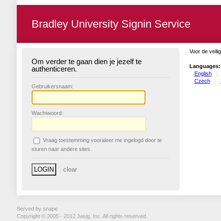
Bradley University Signin Service
Voor de veili
Om verder te gaan dien je jezelf te
Languages:
authenticeren.
English
Czech
G
ebruikersnaam:
W
achtwoord:
V
raag toestemming vooraleer me ingelogd door te
sturen naar andere sites.
Served by snape
Copyright © 2005 - 2012 Jasig, Inc. All rights reserved.