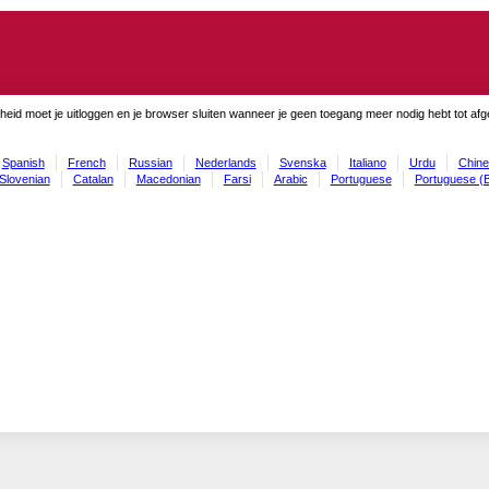
gheid moet je uitloggen en je browser sluiten wanneer je geen toegang meer nodig hebt tot af
Spanish
French
Russian
Nederlands
Svenska
Italiano
Urdu
Chine
Slovenian
Catalan
Macedonian
Farsi
Arabic
Portuguese
Portuguese (B