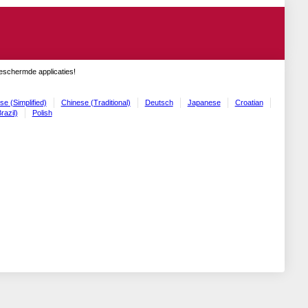
geschermde applicaties!
se (Simplified)
Chinese (Traditional)
Deutsch
Japanese
Croatian
razil)
Polish