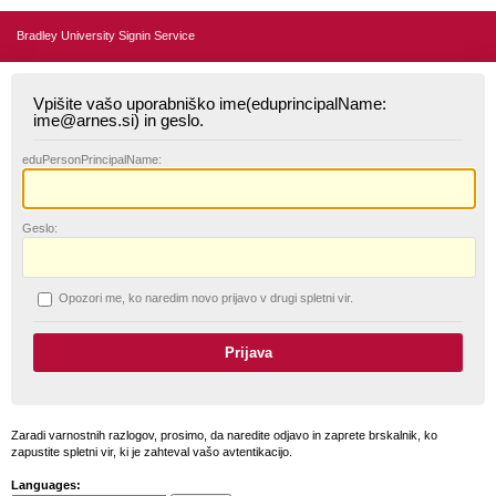
Bradley University Signin Service
Vpišite vašo uporabniško ime(eduprincipalName:
ime@arnes.si) in geslo.
edu
PersonPrincipalName:
G
eslo:
O
pozori me, ko naredim novo prijavo v drugi spletni vir.
Zaradi varnostnih razlogov, prosimo, da naredite odjavo in zaprete brskalnik, ko
zapustite spletni vir, ki je zahteval vašo avtentikacijo.
Languages: