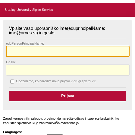
Bradley University Signin Service
Vpišite vašo uporabniško ime(eduprincipalName:
ime@arnes.si) in geslo.
edu
PersonPrincipalName:
G
eslo:
O
pozori me, ko naredim novo prijavo v drugi spletni vir.
Zaradi varnostnih razlogov, prosimo, da naredite odjavo in zaprete brskalnik, ko
zapustite spletni vir, ki je zahteval vašo avtentikacijo.
Languages: