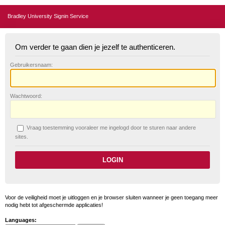
Bradley University Signin Service
Om verder te gaan dien je jezelf te authenticeren.
G
ebruikersnaam:
W
achtwoord:
V
raag toestemming vooraleer me ingelogd door te sturen naar andere
sites.
Voor de veiligheid moet je uitloggen en je browser sluiten wanneer je geen toegang meer
nodig hebt tot afgeschermde applicaties!
Languages: