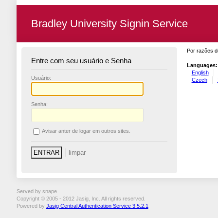
Bradley University Signin Service
Por razões d
Entre com seu usuário e Senha
Languages:
English
U
suário:
Czech
S
enha:
A
visar anter de logar em outros sites.
Served by snape
Copyright © 2005 - 2012 Jasig, Inc. All rights reserved.
Powered by
Jasig Central Authentication Service 3.5.2.1