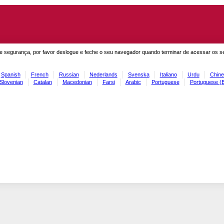
e segurança, por favor deslogue e feche o seu navegador quando terminar de acessar os s
Spanish
French
Russian
Nederlands
Svenska
Italiano
Urdu
Chine
Slovenian
Catalan
Macedonian
Farsi
Arabic
Portuguese
Portuguese (B