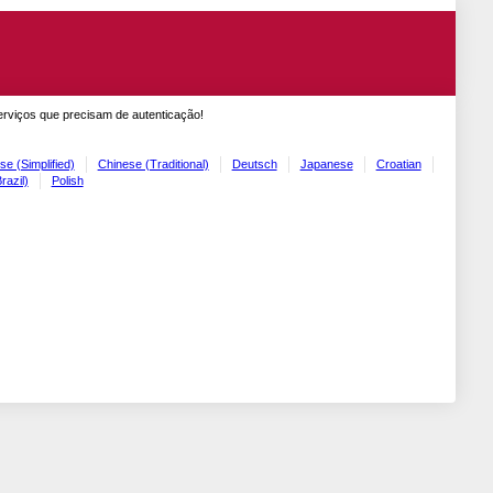
erviços que precisam de autenticação!
se (Simplified)
Chinese (Traditional)
Deutsch
Japanese
Croatian
razil)
Polish