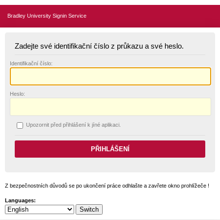
Bradley University Signin Service
Zadejte své identifikační číslo z průkazu a své heslo.
I
dentifikační číslo:
H
eslo:
U
pozornit před přihlášení k jíné aplikaci.
Z bezpečnostních důvodů se po ukončení práce odhlašte a zavřete okno prohlížeče !
Languages: