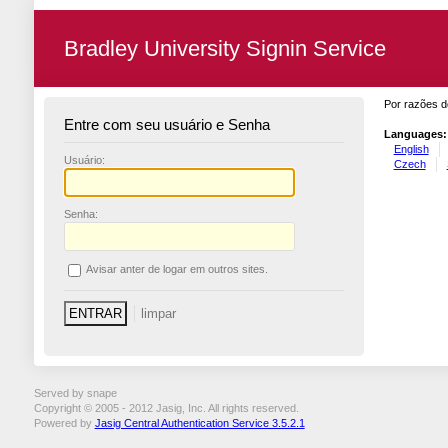
Bradley University Signin Service
Por razões d
Entre com seu usuário e Senha
Languages:
English
U
suário:
Czech
S
enha:
A
visar anter de logar em outros sites.
Served by snape
Copyright © 2005 - 2012 Jasig, Inc. All rights reserved.
Powered by
Jasig Central Authentication Service 3.5.2.1