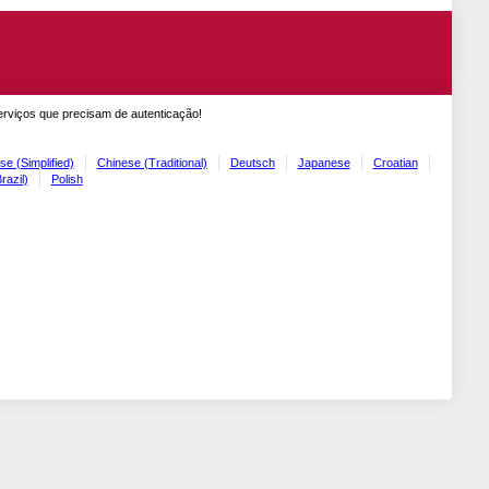
erviços que precisam de autenticação!
se (Simplified)
Chinese (Traditional)
Deutsch
Japanese
Croatian
razil)
Polish