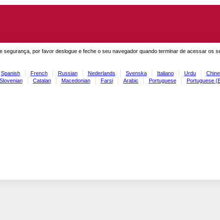
e segurança, por favor deslogue e feche o seu navegador quando terminar de acessar os s
Spanish
French
Russian
Nederlands
Svenska
Italiano
Urdu
Chine
Slovenian
Catalan
Macedonian
Farsi
Arabic
Portuguese
Portuguese (B