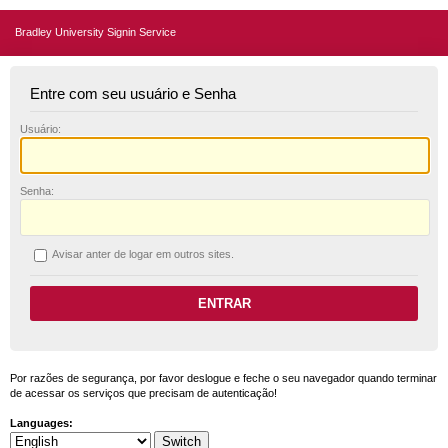
Bradley University Signin Service
Entre com seu usuário e Senha
U
suário:
S
enha:
A
visar anter de logar em outros sites.
Por razões de segurança, por favor deslogue e feche o seu navegador quando terminar
de acessar os serviços que precisam de autenticação!
Languages: