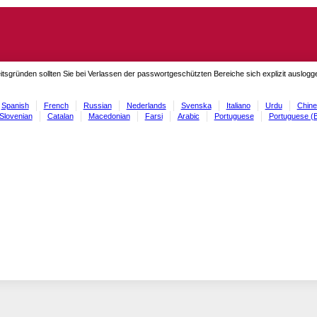
itsgründen sollten Sie bei Verlassen der passwortgeschützten Bereiche sich explizit auslog
Spanish
French
Russian
Nederlands
Svenska
Italiano
Urdu
Chine
Slovenian
Catalan
Macedonian
Farsi
Arabic
Portuguese
Portuguese (B