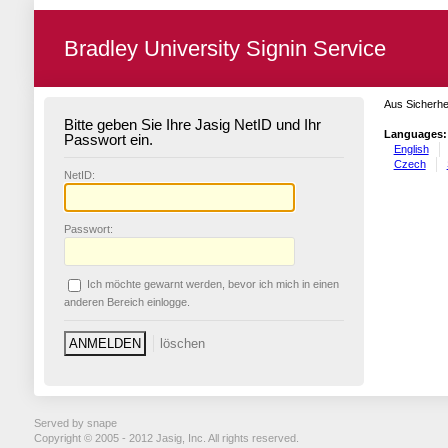
Bradley University Signin Service
Aus Sicherhe
Bitte geben Sie Ihre Jasig NetID und Ihr
Languages:
Passwort ein.
English
Czech
N
etID:
P
asswort:
Ich möchte ge
w
arnt werden, bevor ich mich in einen
anderen Bereich einlogge.
Served by snape
Copyright © 2005 - 2012 Jasig, Inc. All rights reserved.