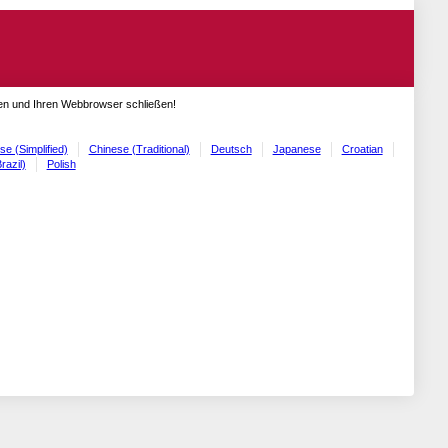
gen und Ihren Webbrowser schließen!
se (Simplified)
Chinese (Traditional)
Deutsch
Japanese
Croatian
razil)
Polish