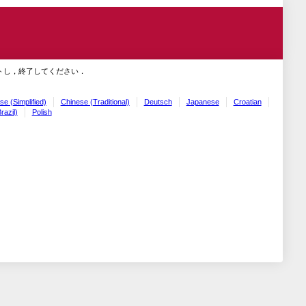
トし，終了してください．
se (Simplified)
Chinese (Traditional)
Deutsch
Japanese
Croatian
razil)
Polish