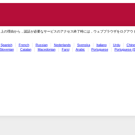
ィ上の理由から，認証が必要なサービスのアクセス終了時には，ウェブブラウザをログアウ
Spanish
French
Russian
Nederlands
Svenska
Italiano
Urdu
Chine
Slovenian
Catalan
Macedonian
Farsi
Arabic
Portuguese
Portuguese (B