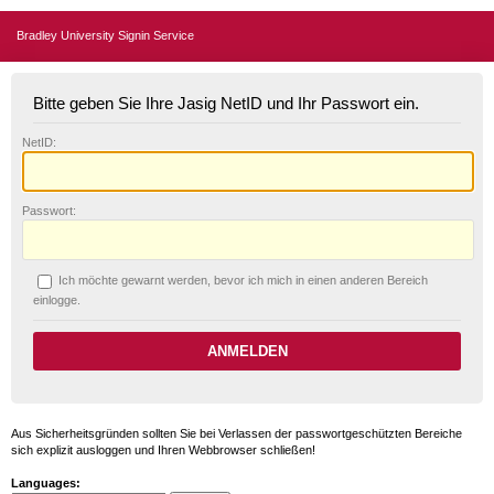
Bradley University Signin Service
Bitte geben Sie Ihre Jasig NetID und Ihr Passwort ein.
N
etID:
P
asswort:
Ich möchte ge
w
arnt werden, bevor ich mich in einen anderen Bereich
einlogge.
Aus Sicherheitsgründen sollten Sie bei Verlassen der passwortgeschützten Bereiche
sich explizit ausloggen und Ihren Webbrowser schließen!
Languages: