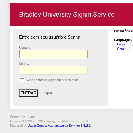
Bradley University Signin Service
Por razões d
Entre com seu usuário e Senha
Languages:
English
U
suário:
Czech
S
enha:
A
visar anter de logar em outros sites.
Served by snape
Copyright © 2005 - 2012 Jasig, Inc. All rights reserved.
Powered by
Jasig Central Authentication Service 3.5.2.1