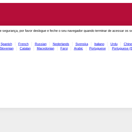
e segurança, por favor deslogue e feche o seu navegador quando terminar de acessar os s
Spanish
French
Russian
Nederlands
Svenska
Italiano
Urdu
Chine
Slovenian
Catalan
Macedonian
Farsi
Arabic
Portuguese
Portuguese (B