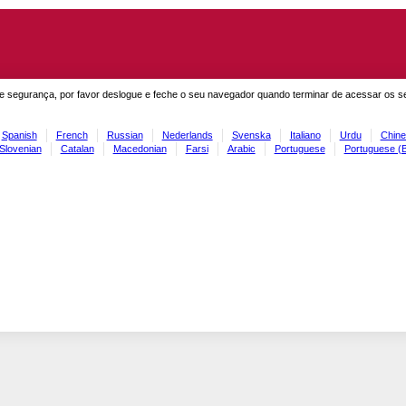
e segurança, por favor deslogue e feche o seu navegador quando terminar de acessar os s
Spanish
French
Russian
Nederlands
Svenska
Italiano
Urdu
Chine
Slovenian
Catalan
Macedonian
Farsi
Arabic
Portuguese
Portuguese (B