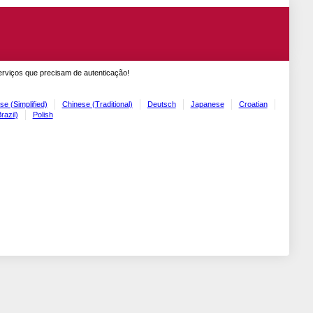
erviços que precisam de autenticação!
se (Simplified)
Chinese (Traditional)
Deutsch
Japanese
Croatian
razil)
Polish