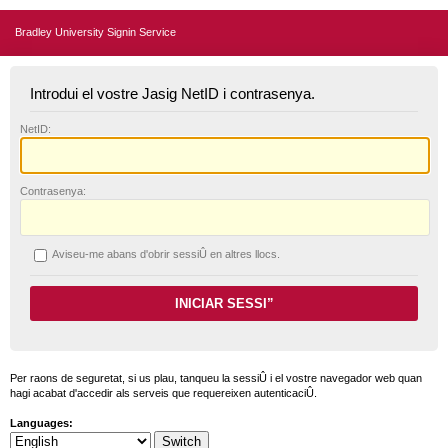
Bradley University Signin Service
Introdui el vostre Jasig NetID i contrasenya.
N
etID:
C
ontrasenya:
A
viseu-me abans d'obrir sessiÛ en altres llocs.
Per raons de seguretat, si us plau, tanqueu la sessiÛ i el vostre navegador web quan
hagi acabat d'accedir als serveis que requereixen autenticaciÛ.
Languages: