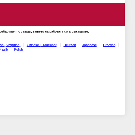
пребарувач по завршувањето на работата со апликациите.
se (Simplified)
Chinese (Traditional)
Deutsch
Japanese
Croatian
razil)
Polish