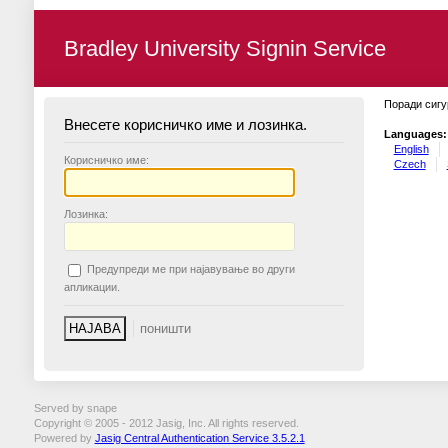
Bradley University Signin Service
Поради сигу
Внесете корисничко име и лозинка.
Languages:
English
К
орисничко име:
Czech
Л
озинка:
П
редупреди ме при најавување во други
апликации.
Served by snape
Copyright © 2005 - 2012 Jasig, Inc. All rights reserved.
Powered by
Jasig Central Authentication Service 3.5.2.1