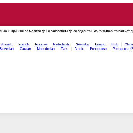
рносни причини ве молиме да не заборавите да се одјавите и да го затворите вашиот 
Spanish
French
Russian
Nederlands
Svenska
Italiano
Urdu
Chine
Slovenian
Catalan
Macedonian
Farsi
Arabic
Portuguese
Portuguese (B