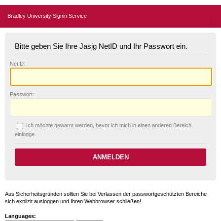
Bradley University Signin Service
Bitte geben Sie Ihre Jasig NetID und Ihr Passwort ein.
N
etID:
P
asswort:
Ich möchte ge
w
arnt werden, bevor ich mich in einen anderen Bereich
einlogge.
Aus Sicherheitsgründen sollten Sie bei Verlassen der passwortgeschützten Bereiche
sich explizit ausloggen und Ihren Webbrowser schließen!
Languages: