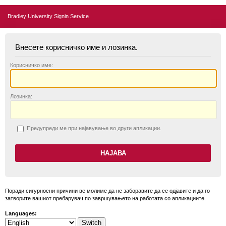
Bradley University Signin Service
Внесете корисничко име и лозинка.
К
орисничко име:
Л
озинка:
П
редупреди ме при најавување во други апликации.
Поради сигурносни причини ве молиме да не заборавите да се одјавите и да го
затворите вашиот пребарувач по завршувањето на работата со апликациите.
Languages: