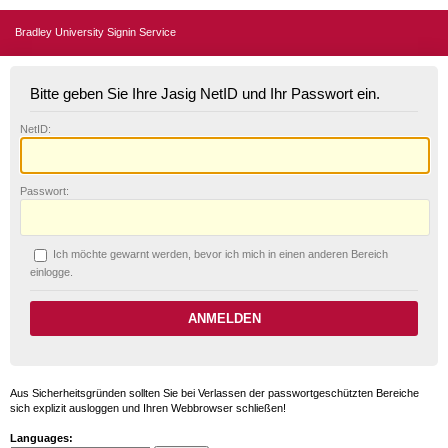
Bradley University Signin Service
Bitte geben Sie Ihre Jasig NetID und Ihr Passwort ein.
N
etID:
P
asswort:
Ich möchte ge
w
arnt werden, bevor ich mich in einen anderen Bereich
einlogge.
Aus Sicherheitsgründen sollten Sie bei Verlassen der passwortgeschützten Bereiche
sich explizit ausloggen und Ihren Webbrowser schließen!
Languages: