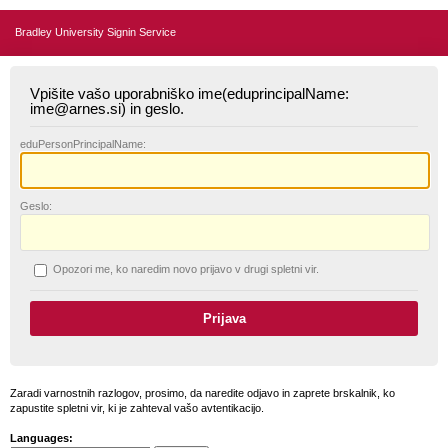
Bradley University Signin Service
Vpišite vašo uporabniško ime(eduprincipalName:
ime@arnes.si) in geslo.
edu
PersonPrincipalName:
G
eslo:
O
pozori me, ko naredim novo prijavo v drugi spletni vir.
Zaradi varnostnih razlogov, prosimo, da naredite odjavo in zaprete brskalnik, ko
zapustite spletni vir, ki je zahteval vašo avtentikacijo.
Languages: