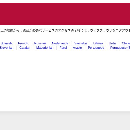
ィ上の理由から，認証が必要なサービスのアクセス終了時には，ウェブブラウザをログアウ
Spanish
French
Russian
Nederlands
Svenska
Italiano
Urdu
Chine
Slovenian
Catalan
Macedonian
Farsi
Arabic
Portuguese
Portuguese (B