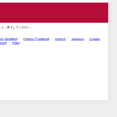
トし，終了してください．
se (Simplified)
Chinese (Traditional)
Deutsch
Japanese
Croatian
razil)
Polish