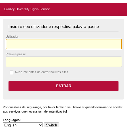
Bradley University Signin Service
Insira o seu utilizador e respectiva palavra-passe
U
tilizador:
P
alavra-passe:
A
vise-me antes de entrar noutros sites.
Por questões de segurança, por favor feche o seu browser quando terminar de aceder
aos serviços que necessitam de autenticação!
Languages: