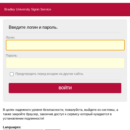
Bradley University Signin Service
Введите логин и пароль.
Логин:
П
ароль:
П
редупредить перед входом на другие сайты.
В целях надежного уровня безопасности, пожалуйста, выйдите из системы, а
также закройте браузер, закончив доступ к сервису который нуждается в
установлении подлинности!
Languages: