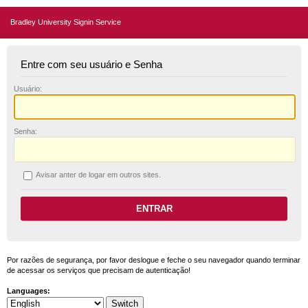
Bradley University Signin Service
Entre com seu usuário e Senha
U
suário:
S
enha:
A
visar anter de logar em outros sites.
Por razões de segurança, por favor deslogue e feche o seu navegador quando terminar
de acessar os serviços que precisam de autenticação!
Languages: