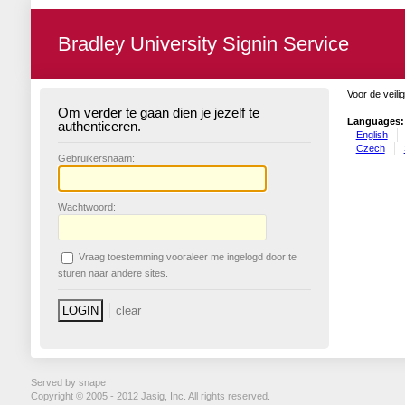
Bradley University Signin Service
Voor de veili
Om verder te gaan dien je jezelf te
Languages:
authenticeren.
English
Czech
G
ebruikersnaam:
W
achtwoord:
V
raag toestemming vooraleer me ingelogd door te
sturen naar andere sites.
Served by snape
Copyright © 2005 - 2012 Jasig, Inc. All rights reserved.