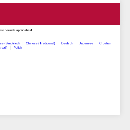
geschermde applicaties!
se (Simplified)
Chinese (Traditional)
Deutsch
Japanese
Croatian
razil)
Polish