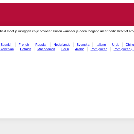
gheid moet je uitloggen en je browser sluiten wanneer je geen toegang meer nodig hebt tot af
Spanish
French
Russian
Nederlands
Svenska
Italiano
Urdu
Chine
Slovenian
Catalan
Macedonian
Farsi
Arabic
Portuguese
Portuguese (B